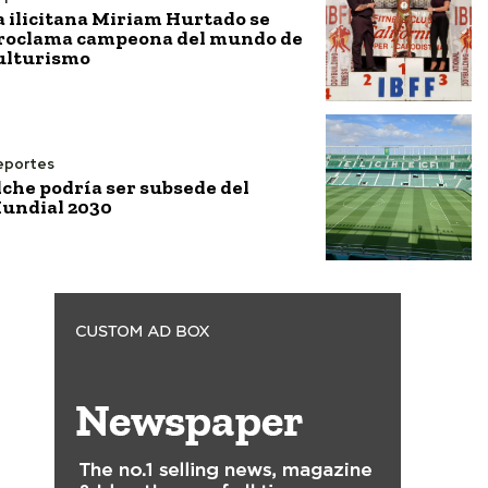
a ilicitana Miriam Hurtado se
roclama campeona del mundo de
ulturismo
eportes
lche podría ser subsede del
undial 2030