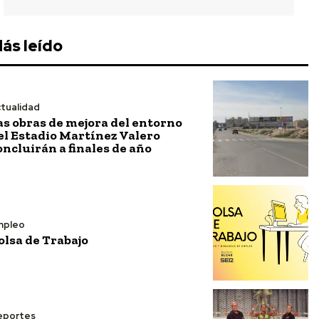
ás leído
tualidad
as obras de mejora del entorno
el Estadio Martínez Valero
oncluirán a finales de año
mpleo
olsa de Trabajo
eportes