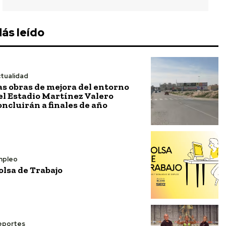
ás leído
tualidad
as obras de mejora del entorno
el Estadio Martínez Valero
oncluirán a finales de año
mpleo
olsa de Trabajo
eportes