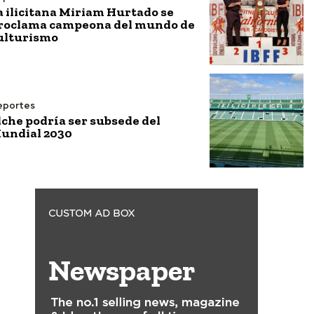
a ilicitana Miriam Hurtado se
roclama campeona del mundo de
ulturismo
eportes
lche podría ser subsede del
undial 2030