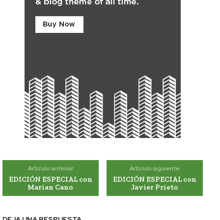
Artículo anterior
Artículo siguiente
EDICIÓN ESPECIAL con
EDICIÓN ESPECIAL con
Marian Cano
Javier Prieto
DEJA UNA RESPUESTA